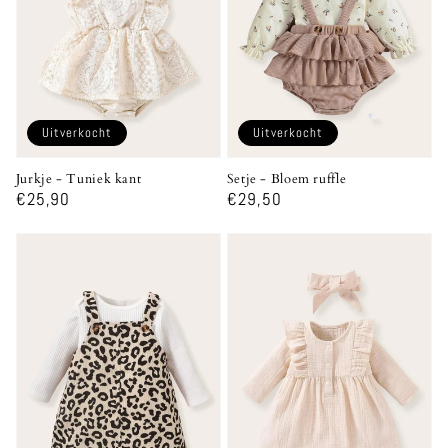
Uitverkocht
Uitverkocht
Jurkje - Tuniek kant
Setje - Bloem ruffle
Normale
€25,90
Normale
€29,50
prijs
prijs