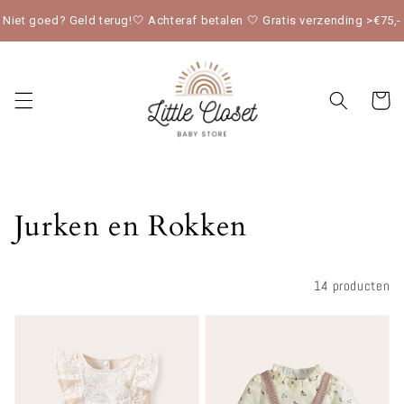
Meteen
naar de
Niet goed? Geld terug!🤍 Achteraf betalen 🤍 Gratis verzending >€75,-
content
Winkelwag
Collectie:
Jurken en Rokken
Filteren en sorteren
14 producten