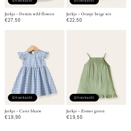
Uitverkocht
Uitverkocht
Jurkje - Denim wild flowers
Jurkje - Oranje beige wit
Normale
€27,50
Normale
€22,50
prijs
prijs
Uitverkocht
Uitverkocht
Jurkje - Carre blauw
Jurkje - Zomer groen
Normale
€19,90
Normale
€19,50
prijs
prijs