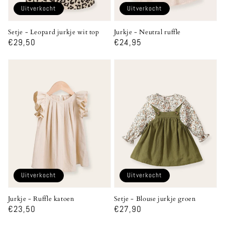
Uitverkocht
Uitverkocht
Setje - Leopard jurkje wit top
Jurkje - Neutral ruffle
Normale
€29,50
Normale
€24,95
prijs
prijs
Uitverkocht
Uitverkocht
Jurkje - Ruffle katoen
Setje - Blouse jurkje groen
Normale
€23,50
Normale
€27,90
prijs
prijs