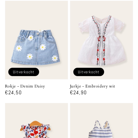
Uitverkocht
Uitverkocht
Rokje - Denim Daisy
Jurkje - Embroidery wit
Normale
€24,50
Normale
€24,90
prijs
prijs