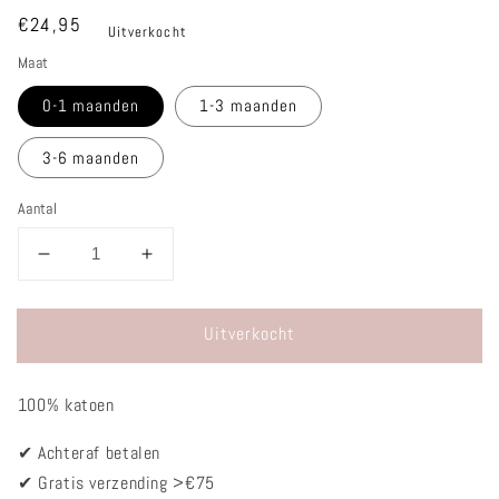
Normale
€24,95
Uitverkocht
prijs
Maat
0-1 maanden
1-3 maanden
3-6 maanden
Aantal
Aantal
Aantal
verlagen
verhogen
voor
voor
Uitverkocht
Jurkje
Jurkje
-
-
Neutral
Neutral
100% katoen
ruffle
ruffle
✔
Achteraf betalen
✔ Gratis verzending >€75