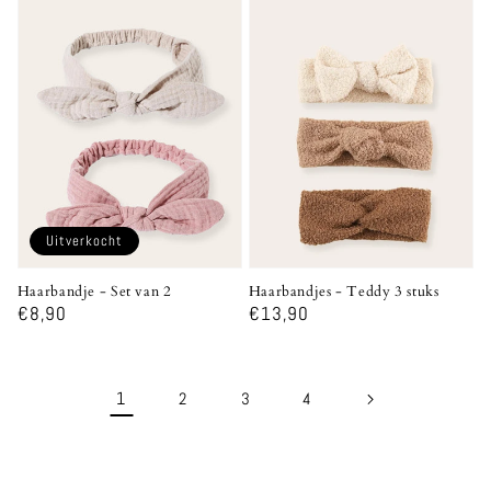
Uitverkocht
Haarbandje - Set van 2
Haarbandjes - Teddy 3 stuks
Normale
€8,90
Normale
€13,90
prijs
prijs
1
2
3
4