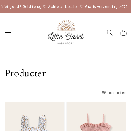
Meteen
naar de
Niet goed? Geld terug!🤍 Achteraf betalen 🤍 Gratis verzending >€75,-
content
Winkelwag
Collectie:
Producten
Filteren en sorteren
96 producten