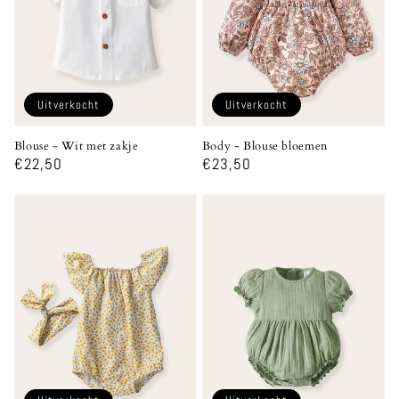
Uitverkocht
Uitverkocht
Blouse - Wit met zakje
Body - Blouse bloemen
Normale
€22,50
Normale
€23,50
prijs
prijs