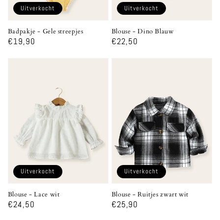
Uitverkocht
Uitverkocht
Badpakje - Gele streepjes
Blouse - Dino Blauw
Normale
€19,90
Normale
€22,50
prijs
prijs
Uitverkocht
Uitverkocht
Blouse - Lace wit
Blouse - Ruitjes zwart wit
Normale
€24,50
Normale
€25,90
prijs
prijs