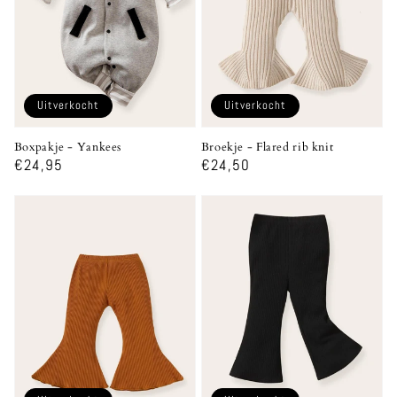
Uitverkocht
Uitverkocht
Boxpakje - Yankees
Broekje - Flared rib knit
Normale
€24,95
Normale
€24,50
prijs
prijs