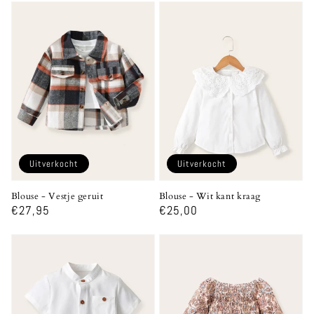
Uitverkocht
Uitverkocht
Blouse - Vestje geruit
Blouse - Wit kant kraag
Normale
€27,95
Normale
€25,00
prijs
prijs