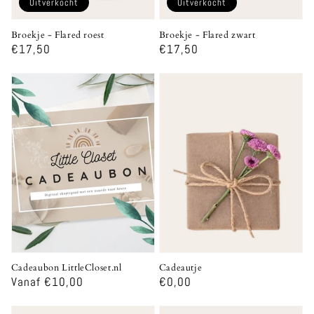
Uitverkocht
Uitverkocht
Broekje - Flared roest
Broekje - Flared zwart
Normale
€17,50
Normale
€17,50
prijs
prijs
Cadeaubon LittleCloset.nl
Cadeautje
Normale
Vanaf €10,00
Normale
€0,00
prijs
prijs