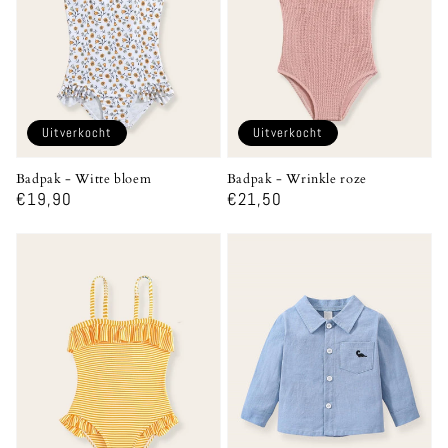
Uitverkocht
Uitverkocht
Badpak - Witte bloem
Badpak - Wrinkle roze
Normale
€19,90
Normale
€21,50
prijs
prijs