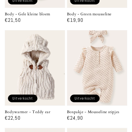
Uitverkocht
Uitverkocht
Body - Gele kleine bloem
Body - Green mousseline
Normale
€21,50
Normale
€19,90
prijs
prijs
Uitverkocht
Uitverkocht
Bodywarmer - Teddy ear
Boxpakje - Mousseline stipjes
Normale
€22,50
Normale
€24,90
prijs
prijs