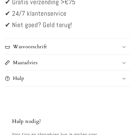
✔ Gratis verzending >€75
✔
24/7 klantenservice
✔
Niet goed? Geld terug!
Wasvoorschrift
Maatadvies
Hulp
Hulp nodig?
Voor tips en shopadvies kun je mailen naar