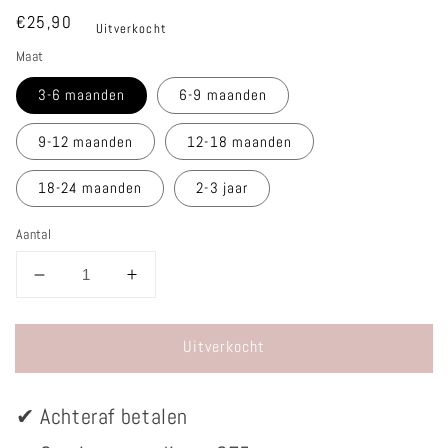
Normale
€25,90
Uitverkocht
prijs
Maat
3-6 maanden
6-9 maanden
9-12 maanden
12-18 maanden
18-24 maanden
2-3 jaar
Aantal
Aantal
Aantal
verlagen
verhogen
voor
voor
Uitverkocht
Blouse
Blouse
-
-
Ruitjes
Ruitjes
✔
Achteraf betalen
zwart
zwart
wit
wit