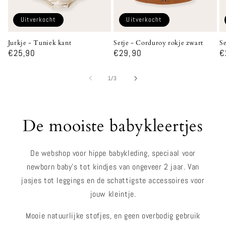
Uitverkocht
Uitverkocht
Jurkje - Tuniek kant
Setje - Corduroy rokje zwart
Se
Normale
€25,90
Normale
€29,90
N
€
prijs
prijs
p
van
1
/
3
De mooiste babykleertjes
De webshop voor hippe babykleding, speciaal voor
newborn baby's tot kindjes van ongeveer 2 jaar. Van
jasjes tot leggings en de schattigste accessoires voor
jouw kleintje.
Mooie natuurlijke stofjes, en geen overbodig gebruik