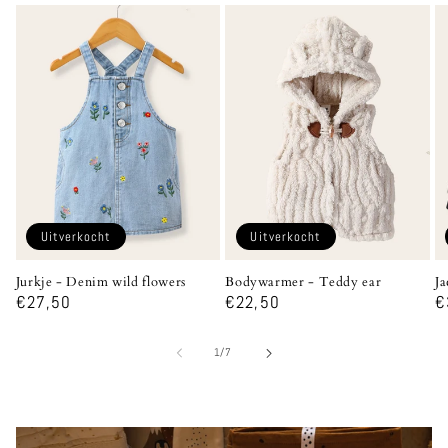
Uitverkocht
Uitverkocht
Jurkje - Denim wild flowers
Bodywarmer - Teddy ear
Ja
Normale
€27,50
Normale
€22,50
N
€
prijs
prijs
p
van
1
/
7