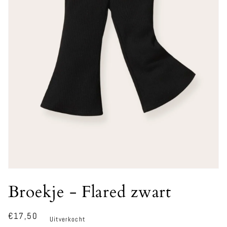
Media
1
Broekje - Flared zwart
openen
in
modaal
Normale
€17,50
Uitverkocht