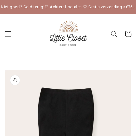
Meteen
naar de
Niet goed? Geld terug!🤍 Achteraf betalen 🤍 Gratis verzending >€75,-
content
Winkelwag
« Vorige pagina
Ga direct naar
productinformatie