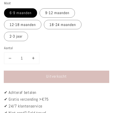
prijs
Maat
6-9 maanden
9-12 maanden
12-18 maanden
18-24 maanden
2-3 jaar
Aantal
Aantal
Aantal
verlagen
verhogen
voor
voor
Uitverkocht
Broekje
Broekje
-
-
Flared
Flared
✔
Achteraf betalen
zwart
zwart
✔ Gratis verzending >€75
✔
24/7 klantenservice