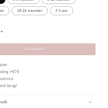
den
18-24 maanden
2-3 jaar
Aantal
verhogen
voor
Uitverkocht
Jurkje
-
Zomer
alen
Roses
ending >€75
nservice
eld terug!
rift