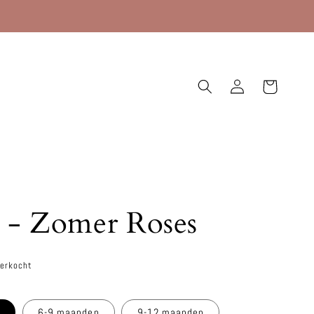
Inloggen
Winkelwagen
e - Zomer Roses
verkocht
n
6-9 maanden
9-12 maanden