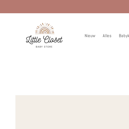
Meteen
naar de
content
Nieuw
Alles
Babyk
« Vorige pagina
Ga direct naar
productinformatie