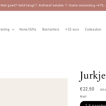
Niet goed? Geld terug!🤍 Achteraf betalen 🤍 Gratis verzending >€75,-
leding
Home/Gifts
Bestsellers
<15 euro
Cadeaubon
Jurkj
Normale
€22,50
Uit
prijs
Maat
3-6 maande