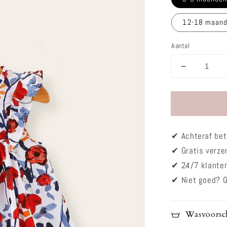
12-18 maan
Aantal
Aantal
verlagen
voor
Jurkje
-
Zomer
✔
Achteraf bet
Roses
✔ Gratis verz
✔
24/7 klante
✔
Niet goed? G
Wasvoorsch