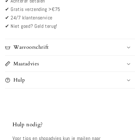
✔
Achteraf betalen
jurkje
jurkje
wit
wit
✔ Gratis verzending >€75
top
top
✔
24/7 klantenservice
✔
Niet goed? Geld terug!
Wasvoorschrift
Maatadvies
Hulp
Hulp nodig?
Voor tips en shopadvies kun je mailen naar