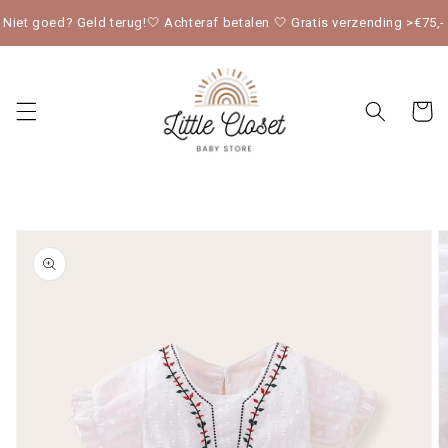
Meteen
naar de
Niet goed? Geld terug!🤍 Achteraf betalen 🤍 Gratis verzending >€75,-
content
Winkelwag
« Vorige pagina
Ga direct naar
productinformatie