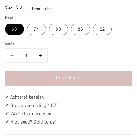
Normale
€24,90
Uitverkocht
prijs
Maat
68
74
80
86
92
Aantal
Aantal
Aantal
verlagen
verhogen
voor
voor
Uitverkocht
Jurkje
Jurkje
-
-
Embroidery
Embroidery
✔
Achteraf betalen
wit
wit
✔ Gratis verzending >€75
✔
24/7 klantenservice
✔
Niet goed? Geld terug!