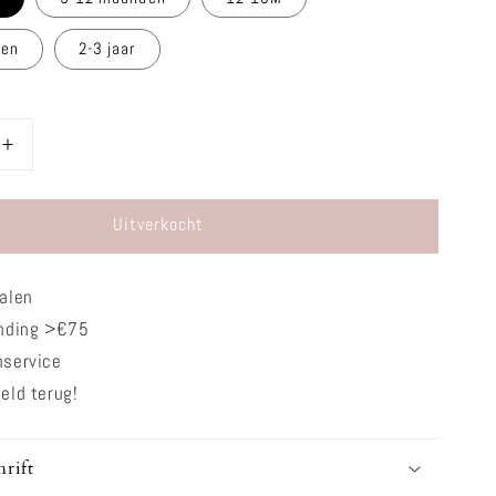
den
2-3 jaar
Aantal
verhogen
voor
Uitverkocht
Vestje
-
Baloon
alen
lichtgeel
ending >€75
nservice
eld terug!
rift