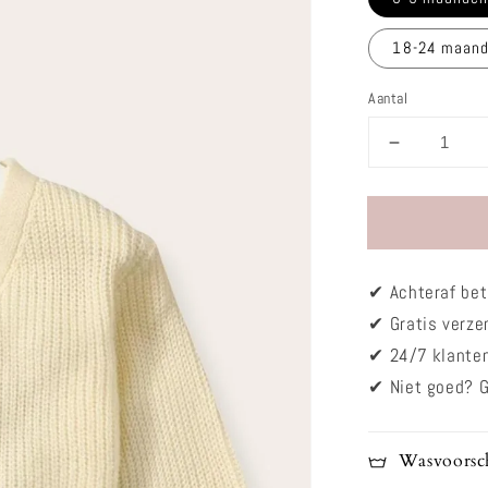
18-24 maan
Aantal
Aantal
verlagen
voor
Vestje
-
Baloon
✔
Achteraf bet
lichtgeel
✔ Gratis verz
✔
24/7 klante
✔
Niet goed? G
Wasvoorsch