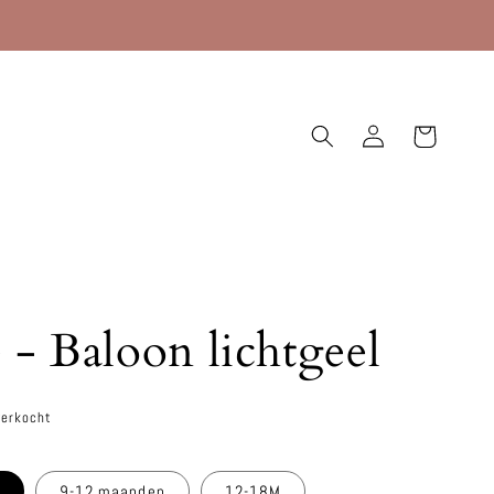
Inloggen
Winkelwagen
 - Baloon lichtgeel
verkocht
n
9-12 maanden
12-18M