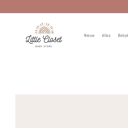
Meteen
naar de
content
Nieuw
Alles
Babyk
« Vorige pagina
Ga direct naar
productinformatie