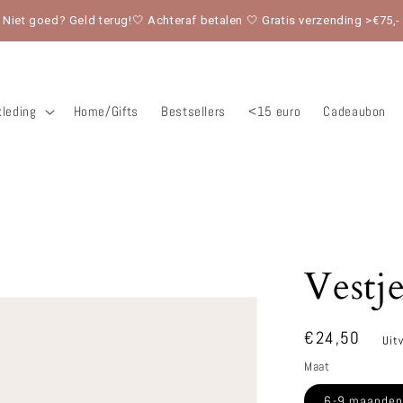
Niet goed? Geld terug!🤍 Achteraf betalen 🤍 Gratis verzending >€75,-
leding
Home/Gifts
Bestsellers
<15 euro
Cadeaubon
Vestje
Normale
€24,50
Uit
prijs
Maat
6-9 maande