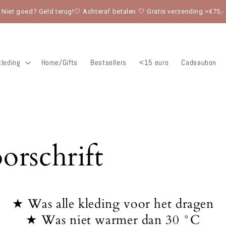
Niet goed? Geld terug!🤍 Achteraf betalen 🤍 Gratis verzending >€75,-
leding
Home/Gifts
Bestsellers
<15 euro
Cadeaubon
rschrift
★ Was alle kleding voor het dragen
★ Was niet warmer dan 30
°C