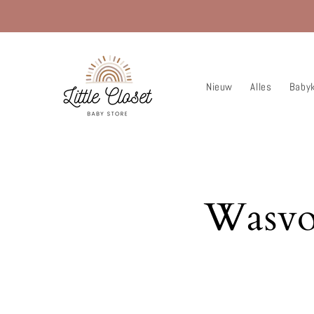
Meteen
naar de
content
Nieuw
Alles
Babyk
Wasvoo