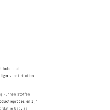
et helemaal
iger voor irritaties
ng kunnen stoffen
roductieproces en zijn
rdat je baby ze